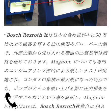
Bosch Rexroth 社
は日本を含め世界中に50 万
社以上の顧客を有する油圧機器のグローバル企業
で、外部企業から受け入れる機器の品質基準は厳
格を極めております。Magnom についても専門
のエンジニアリング部門による厳しいテストが実
施され、コンタミの集積が最大限になった時点で
も、ポンプがオイルを吸い上げる際に圧力損失を
殆ど発生させないという事を証明し、Magnom
PumpMateは、
Bosch Rexroth社
独自に [AB