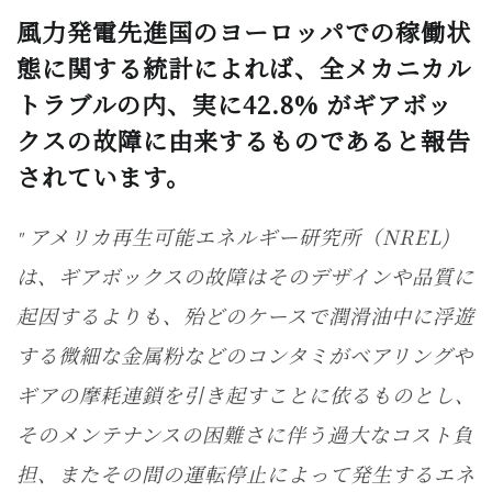
風力発電先進国のヨーロッパでの稼働状
態に関する統計によれば、全メカニカル
トラブルの内、実に42.8% がギアボッ
クスの故障に由来するものであると報告
されています。
アメリカ再生可能エネルギー研究所（NREL)
は、ギアボックスの故障はそのデザインや品質に
起因するよりも、殆どのケースで潤滑油中に浮遊
する微細な金属粉などのコンタミがベアリングや
ギアの摩耗連鎖を引き起すことに依るものとし、
そのメンテナンスの困難さに伴う過大なコスト負
担、またその間の運転停止によって発生するエネ